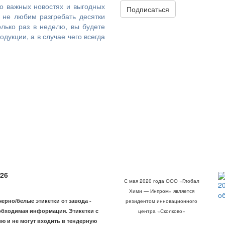
 о важных новостях и выгодных
Подписаться
 не любим разгребать десятки
лько раз в неделю, вы будете
дукции, а в случае чего всегда
26
С мая 2020 года ООО «Глобал
2
Хими — Инпром» является
о
рно/белые этикетки от завода -
резидентом инновационного
обходимая информация. Этикетки с
центра «Сколково»
ю и не могут входить в тендерную