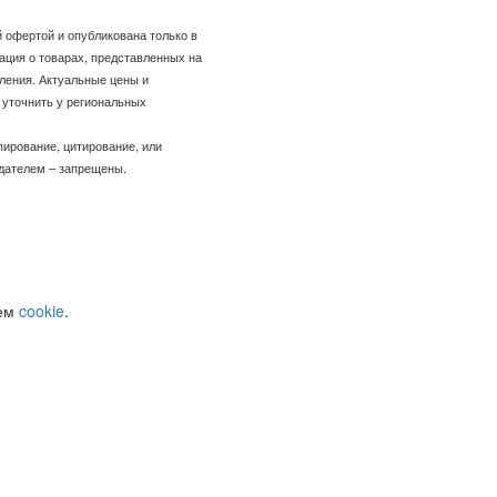
 офертой и опубликована только в
ация о товарах, представленных на
ления. Актуальные цены и
уточнить у региональных
пирование, цитирование, или
адателем – запрещены.
уем
cookie
.