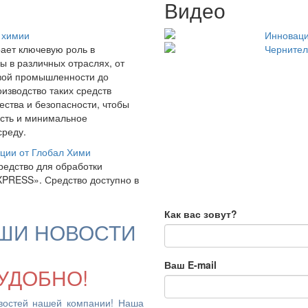
Видео
 химии
Инноваци
ает ключевую роль в
Чернител
ы в различных отраслях, от
евой промышленности до
изводство таких средств
чества и безопасности, чтобы
ость и минимальное
среду.
ции от Глобал Хими
редство для обработки
XPRESS». Средство доступно в
Как вас зовут?
ШИ НОВОСТИ
Ваш E-mail
УДОБНО!
востей нашей компании! Наша