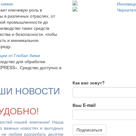
 химии
Инноваци
ает ключевую роль в
Чернител
ы в различных отраслях, от
евой промышленности до
изводство таких средств
чества и безопасности, чтобы
ость и минимальное
среду.
ции от Глобал Хими
редство для обработки
XPRESS». Средство доступно в
Как вас зовут?
ШИ НОВОСТИ
Ваш E-mail
УДОБНО!
востей нашей компании! Наша
 о важных новостях и выгодных
Подписаться
 не любим разгребать десятки