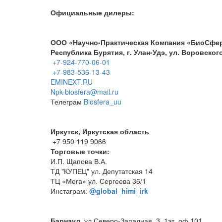
Официальные дилеры:
ООО «Научно-Практическая Компания «БиоСфе
Республика Бурятия, г. Улан-Удэ, ул. Воровского
+7-924-770-06-01
+7-983-536-13-43
EMINEXT.RU
Npk-biosfera@mail.ru
Телеграм
Biosfera_uu
Иркутск, Иркутская область
+7 950 119 9066
Торговые точки:
И.П. Щапова В.А.
ТД "КУПЕЦ" ул. Депутатская 14
ТЦ «Мега» ул. Сергеева 36/1
Инстаграм:
@global_himi_irk
Барнаул
, ул.Северо-Западная, 3, 1эт, оф.101