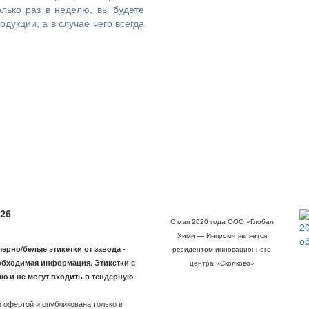
лько раз в неделю, вы будете
дукции, а в случае чего всегда
26
С мая 2020 года ООО «Глобал
2
Хими — Инпром» является
о
рно/белые этикетки от завода -
резидентом инновационного
обходимая информация. Этикетки с
центра «Сколково»
ю и не могут входить в тендерную
 офертой и опубликована только в