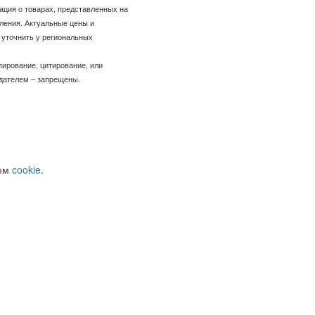
ация о товарах, представленных на
ления. Актуальные цены и
уточнить у региональных
пирование, цитирование, или
адателем – запрещены.
уем
cookie
.