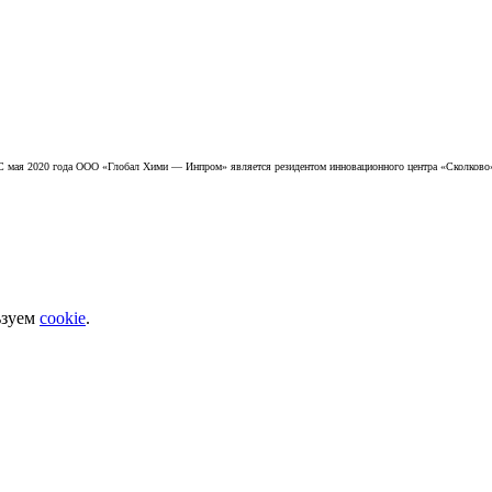
С мая 2020 года ООО «Глобал Хими — Инпром» является резидентом инновационного центра «Сколково
ьзуем
cookie
.