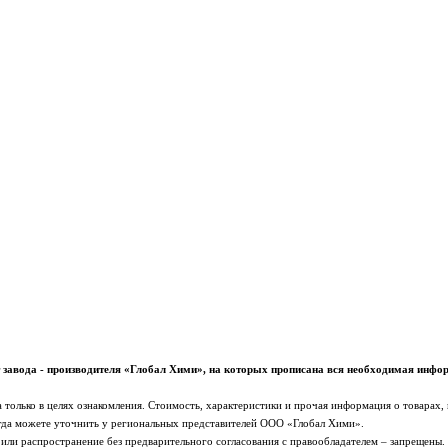
завода - производителя «Глобал Хими», на которых прописана вся необходимая информ
а только в целях ознакомления. Стоимость, характеристики и прочая информация о товарах,
да можете уточнить у региональных представителей ООО «Глобал Хими».
 или распространение без предварительного согласования с правообладателем – запрещены.