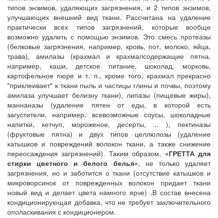
типов энзимов, удаляющих загрязнения, и 2 типов энзимов,
улучшающих внешний вид ткани. Рассчитана на удаление
практически всех типов загрязнений, которые вообще
возможно удалить с помощью энзимов. Это смесь протеазы
(белковые загрязнения, например, кровь, пот, молоко, яйца,
трава), амилазы (крахмал и крахмалсодержащие пятна,
например, каши, детское питание, шоколад, морковь,
картофельное пюре и т. п., кроме того, крахмал прекрасно
"приклеивает" к ткани пыль и частицы глины и почвы, поэтому
амилаза улучшает белизну ткани), липазы (пищевые жиры),
маннаназы (удаление пятен от еды, в которой есть
загустители, например, всевозможные соусы, шоколадные
напитки, кетчуп, мороженое, десерты, ... ), пектиназы
(фруктовые пятна) и двух типов целлюлозы (удаление
катышков и повреждений волокон ткани, а также снижение
переосаждения загрязнений). Таким образом,
«ГРЕТТА для
стирки цветного и белого белья»
, не только удаляет
загрязнения, но и заботится о ткани (отсутствие катышков и
микроворсинок от поврежденных волокон придает ткани
новый вид и делает цвета намного ярче) .В состав внесена
кондиционирующая добавка, что не требует заключительного
ополаскивания с кондиционером.