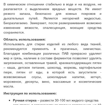
В химическом отношении стабильно в воде и на воздухе, не
разлагается с выделением вредных веществ. Не имеет
резкого запаха, безопасно для кожных покровов и
дыхательных путей. Является негорючей жидкостью.
Биоразлагаемо. Замерзает, после размораживания возможно
изменение вязкости, опалесценция, моющие средства
сохраняются.
Область использования:
Использовать для стирки изделий из любого вида тканей,
рекомендуется применять в прачечных, химчистках.
Благодаря комбинации различных ПАВ прекрасно удаляет
жир и грязь, наличие в составе ферментов позволяет удалять
загрязнения, оставленные травой, крахмалсодержащих пятен
– каша, детское питание, шоколад, морковь, картофельное
пюре, пятен от еды, в которой есть загустители -
всевозможные соусы, шоколадные напитки, кетчуп,
мороженое, десерты, вино, массажные и косметические
масла.
Инструкция по использованию:
Ручная стирка
– развести 30-100 мл жидкого средства
для стирки, в зависимости от степени загрязнения, на 10