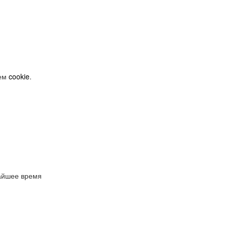
уем
cookie
.
айшее время