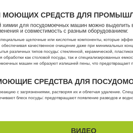
 МОЮЩИХ СРЕДСТВ ДЛЯ ПРОМЫШ
й химии для посудомоечных машин можно выделить 
менения и совместимость с разным оборудованием:
ециальные щелочные или кислотные компоненты, которые эффек
и, обеспечивая качественное очищение даже при минимальных кон
тья различных типов посуды: стеклянной, керамической, пластико
я обработки как столовой посуды, так и специализированных емкост
оечных машин не образуют излишней пены, что предотвращает пе
 МОЮЩИЕ СРЕДСТВА ДЛЯ ПОСУДОМ
еакцию с загрязнениями, растворяя их и облегчая удаление. Спе
чивают блеск посуды: предотвращают появление разводов и водно
ВИДЕО