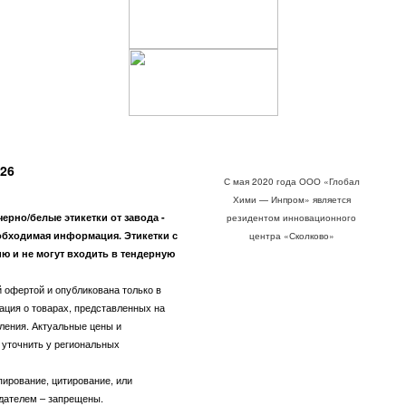
26
С мая 2020 года ООО «Глобал
Хими — Инпром» является
рно/белые этикетки от завода -
резидентом инновационного
обходимая информация. Этикетки с
центра «Сколково»
ю и не могут входить в тендерную
 офертой и опубликована только в
ация о товарах, представленных на
ления. Актуальные цены и
уточнить у региональных
пирование, цитирование, или
адателем – запрещены.