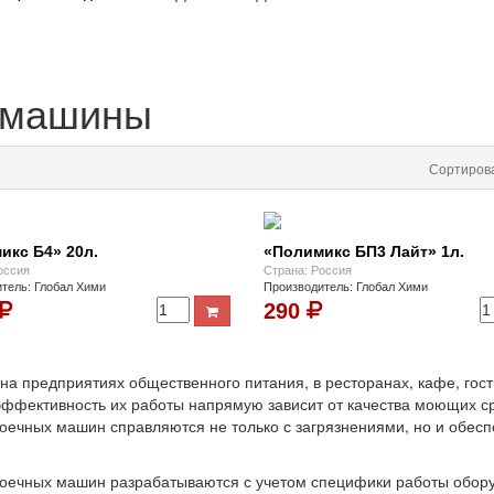
 машины
Сортирова
икс Б4» 20л.
«Полимикс БП3 Лайт» 1л.
оссия
Страна: Россия
тель: Глобал Хими
Производитель: Глобал Хими
290
предприятиях общественного питания, в ресторанах, кафе, гости
эффективность их работы напрямую зависит от качества моющих ср
чных машин справляются не только с загрязнениями, но и обеспе
ечных машин разрабатываются с учетом специфики работы оборуд