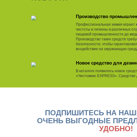
Производство промышлен
Профессиональная химия играет 
чистоты и гигиены в различных отр
пищевой промышленности до меди
Производство таких средств требу
безопасности, чтобы гарантирова
воздействие на окружающую среду
Новое средство для дези
В каталоге появилось новое средс
«Чистомикс EXPRESS». Средство д
ПОДПИШИТЕСЬ НА НАШ
ОЧЕНЬ ВЫГОДНЫЕ ПРЕД
УДОБНО!