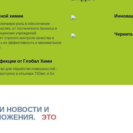
ной химии
Инновац
ключевую роль в обеспечении
аслях, от гостиничного бизнеса и
цинских учреждений.
Черните
ет строгого контроля качества и
ть их эффективность и минимальное
.
нфекции от Глобал Хими
тво для обработки поверхностей -
оступно в объемах 750мл. и 5л.
И НОВОСТИ И
ЛОЖЕНИЯ.
ЭТО