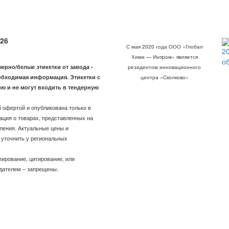
26
С мая 2020 года ООО «Глобал
2
Хими — Инпром» является
о
рно/белые этикетки от завода -
резидентом инновационного
обходимая информация. Этикетки с
центра «Сколково»
ю и не могут входить в тендерную
 офертой и опубликована только в
ация о товарах, представленных на
ления. Актуальные цены и
уточнить у региональных
пирование, цитирование, или
адателем – запрещены.