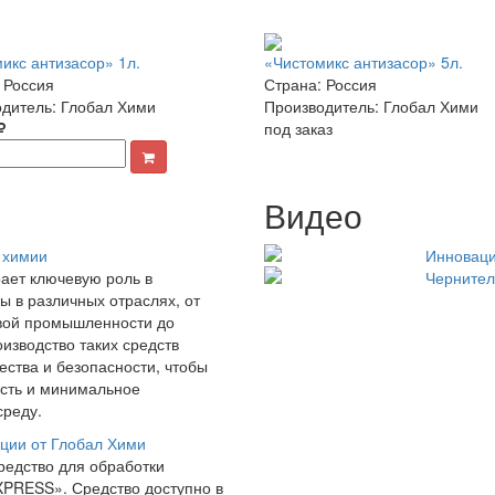
икс антизасор» 1л.
«Чистомикс антизасор» 5л.
 Россия
Страна: Россия
дитель: Глобал Хими
Производитель: Глобал Хими
под заказ
Видео
 химии
Инноваци
ает ключевую роль в
Чернител
ы в различных отраслях, от
евой промышленности до
изводство таких средств
чества и безопасности, чтобы
ость и минимальное
среду.
ции от Глобал Хими
редство для обработки
XPRESS». Средство доступно в