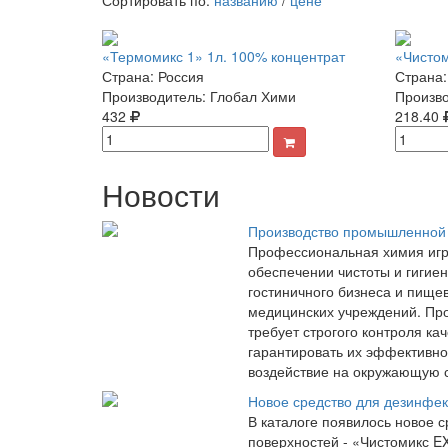
Сортировать по:
названию
/
цене
«Термомикс 1» 1л. 100% концентрат
«Чистом
Страна: Россия
Страна:
Производитель: Глобал Хими
Произво
432
218.40
Новости
Производство промышленной
Профессиональная химия игр
обеспечении чистоты и гигиен
гостиничного бизнеса и пищ
медицинских учреждений. Про
требует строгого контроля ка
гарантировать их эффективн
воздействие на окружающую 
Новое средство для дезинфек
В каталоге появилось новое с
поверхностей - «Чистомикс E