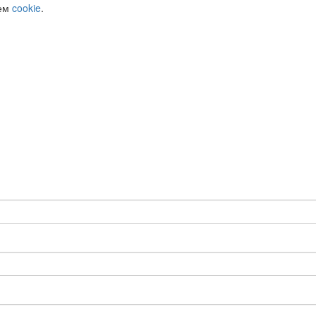
уем
cookie
.